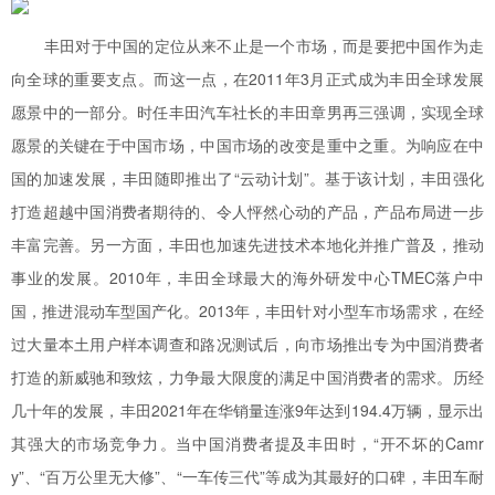
丰田对于中国的定位从来不止是一个市场，而是要把中国作为走
向全球的重要支点。而这一点，在2011年3月正式成为丰田全球发展
愿景中的一部分。时任丰田汽车社长的丰田章男再三强调，实现全球
愿景的关键在于中国市场，中国市场的改变是重中之重。为响应在中
国的加速发展，丰田随即推出了“云动计划”。基于该计划，丰田强化
打造超越中国消费者期待的、令人怦然心动的产品，产品布局进一步
丰富完善。另一方面，丰田也加速先进技术本地化并推广普及，推动
事业的发展。2010年，丰田全球最大的海外研发中心TMEC落户中
国，推进混动车型国产化。2013年，丰田针对小型车市场需求，在经
过大量本土用户样本调查和路况测试后，向市场推出专为中国消费者
打造的新威驰和致炫，力争最大限度的满足中国消费者的需求。历经
几十年的发展，丰田2021年在华销量连涨9年达到194.4万辆，显示出
其强大的市场竞争力‌。当中国消费者提及丰田时，“开不坏的Camr
y”、“百万公里无大修”、“一车传三代”等成为其最好的口碑，丰田车耐