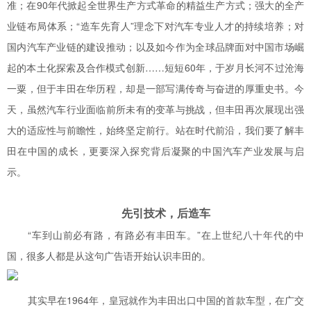
准；在90年代掀起全世界生产方式革命的精益生产方式；强大的全产
业链布局体系；“造车先育人”理念下对汽车专业人才的持续培养；对
国内汽车产业链的建设推动；以及如今作为全球品牌面对中国市场崛
起的本土化探索及合作模式创新……短短60年，于岁月长河不过沧海
一粟，但于丰田在华历程，却是一部写满传奇与奋进的厚重史书。今
天，虽然汽车行业面临前所未有的变革与挑战，但丰田再次展现出强
大的适应性与前瞻性，始终坚定前行。站在时代前沿，我们要了解丰
田在中国的成长，更要深入探究背后凝聚的中国汽车产业发展与启
示。
先引技术，后造车
“车到山前必有路，有路必有丰田车。”在上世纪八十年代的中
国，很多人都是从这句广告语开始认识丰田的。
其实早在1964年，皇冠就作为丰田出口中国的首款车型，在广交