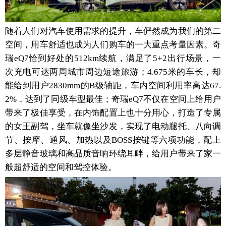
随着人们对汽车使用需求的提升，车俨然成为我们的第二
空间，用车舒适也成为人们购车的一大重点考量因素。奇
瑞eQ7恰到好处的512km续航，满足了5+2出行场景，一
次充电可达两周城市周边短途旅游；4.675米的车长，却
能给到用户2830mm的B级轴距，车内空间利用率高达67.
2%，达到了同级车型最佳；奇瑞eQ7不仅在空间上给用户
带来了极佳享受，在内饰配置上也十分用心，打造了专属
的女王副驾，坐车就像坐沙发，实现了电动腿托、八向调
节、按摩、通风、加热以及BOSS按键等六项功能，配上
多层静音玻璃和高品质音响环绕耳畔，给用户带来了家一
般超舒适的空间和驾控体验。