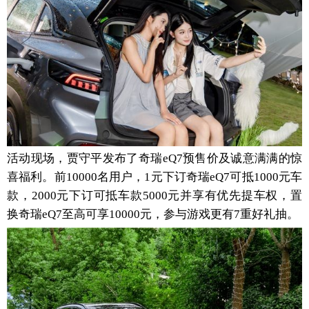
活动现场，贾守平发布了奇瑞eQ7预售价及诚意满满的惊
喜福利。前10000名用户，1元下订奇瑞eQ7可抵1000元车
款，2000元下订可抵车款5000元并享有优先提车权，置
换奇瑞eQ7至高可享10000元，参与游戏更有7重好礼抽。