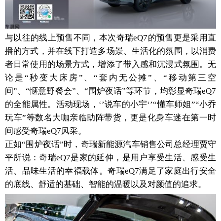
与以往的线上预售不同，本次奇瑞eQ7的预售更是采用直
播的方式，并在线下打造多场景、生活化的氛围，以消费
者日常使用的场景方式，增添了带入感和沉浸式氛围。无
论是“秒变大床房”、“套内无公摊”、“移动第三空
间”、“惬意野餐会”、“围炉夜话”等环节，均彰显奇瑞eQ7
的全能属性。活动现场，‘’说车的小宇‘’“懂车师姐”“小乔
玩车”等数名大咖亲临助阵带货，更是化身车迷在第一时
间感受奇瑞eQ7风采。
正如“围炉夜话”时，奇瑞新能源汽车销售公司总经理贾守
平所说：奇瑞eQ7是家的延伸，是用户享受生活、感受生
活、品味生活的幸福载体。奇瑞eQ7满足了家庭出行安全
的底线、舒适的基础、智能的温暖以及对颜值的追求。