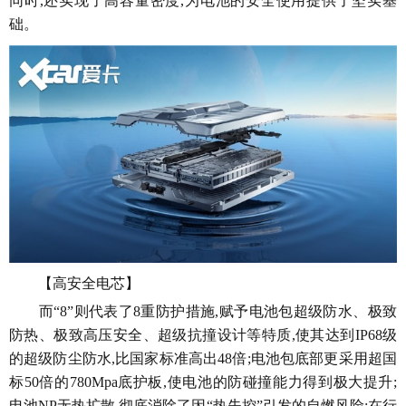
同时,还实现了高容量密度,为电池的安全使用提供了坚实基
础。
【高安全电芯】
而“8”则代表了8重防护措施,赋予电池包超级防水、极致
防热、极致高压安全、超级抗撞设计等特质,使其达到IP68级
的超级防尘防水,比国家标准高出48倍;电池包底部更采用超国
标50倍的780Mpa底护板,使电池的防碰撞能力得到极大提升;
电池NP无热扩散,彻底消除了因“热失控”引发的自燃风险;在行