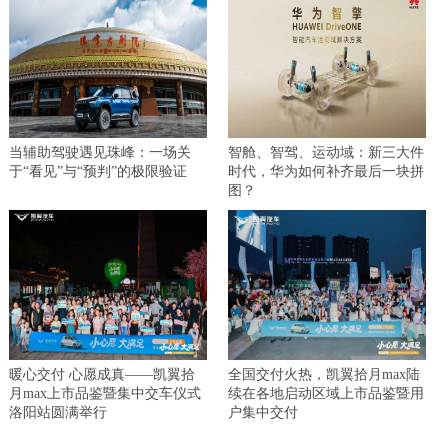
当辅助驾驶遇见珠峰：一场关
智舱、智驾、运动域：新三大件
于“看见”与“预判”的极限验证
时代，华为如何补齐最后一块拼
图？
暖心交付 心愿成真——凯翼拾
全国交付火热，凯翼拾月max陆
月max上市品鉴暨集中交车仪式
续在各地启动区域上市品鉴暨用
洛阳站圆满举行
户集中交付