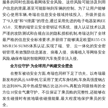
服务的同时也面临着网络安全风险。这些风险可能涉及到用
户信息的泄露,甚至可能影响到车辆的控制。为了让用户能够
安心使用车辆,奇瑞在信息安全领域持续投入、升级并提出
了“0入侵”和“0泄露”的理念,通过采用先进的电子电器架构EE
A5.0、完整的端管云安全密钥证书系统、接入认证技术以及
严谨的攻防测试和合规合法的隐私授权机制,奇瑞达到了全球
最严格的信息安全标准要求,并获得了能够满足欧盟R155 CS
MS/R156 SUMS体系认证,实现了端、管、云一体化的安全密
钥管理,有效预防信息篡改、病毒入侵、病毒植入等网络安全
风险,确保奇瑞的智能网联汽车免受非法入侵。
全方位守护 为全球用户构建安全壁垒
在整车被动安全方面,奇瑞也同样下足了功夫。以奇瑞最
新发布的风云A8举例,它采用了笼式车身结构,车身高强度钢占
比达到80%,其中热成型钢占比达20.6%,再配合同级独有的全
方位10安全气囊守护。不仅保证了乘员舱的完整性,还能够在
发生碰撞时有效地吸收碰撞能量,最大程度地保护乘员的安
全。