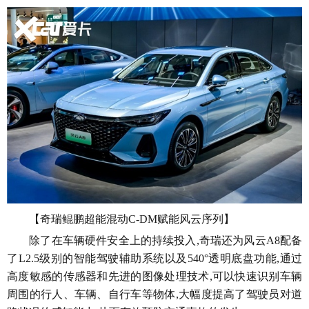
【奇瑞鲲鹏超能混动C-DM赋能风云序列】
除了在车辆硬件安全上的持续投入,奇瑞还为风云A8配备
了L2.5级别的智能驾驶辅助系统以及540°透明底盘功能,通过
高度敏感的传感器和先进的图像处理技术,可以快速识别车辆
周围的行人、车辆、自行车等物体,大幅度提高了驾驶员对道