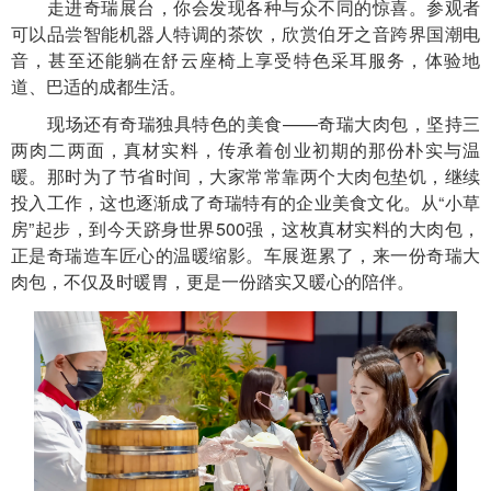
走进奇瑞展台，你会发现各种与众不同的惊喜。参观者
可以品尝智能机器人特调的茶饮，欣赏伯牙之音跨界国潮电
音，甚至还能躺在舒云座椅上享受特色采耳服务，体验地
道、巴适的成都生活。
现场还有奇瑞独具特色的美食——奇瑞大肉包，坚持三
两肉二两面，真材实料，传承着创业初期的那份朴实与温
暖。那时为了节省时间，大家常常靠两个大肉包垫饥，继续
投入工作，这也逐渐成了奇瑞特有的企业美食文化。从“小草
房”起步，到今天跻身世界500强，这枚真材实料的大肉包，
正是奇瑞造车匠心的温暖缩影。车展逛累了，来一份奇瑞大
肉包，不仅及时暖胃，更是一份踏实又暖心的陪伴。