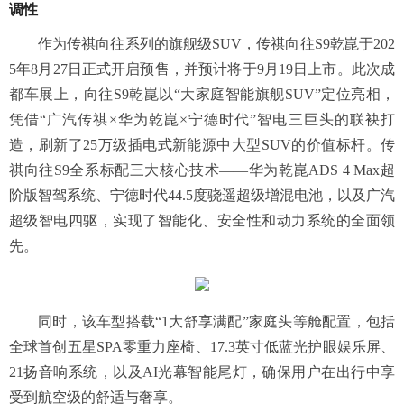
调性
作为传祺向往系列的旗舰级SUV，传祺向往S9乾崑于202
5年8月27日正式开启预售，并预计将于9月19日上市。此次成
都车展上，向往S9乾崑以“大家庭智能旗舰SUV”定位亮相，
凭借“广汽传祺×华为乾崑×宁德时代”智电三巨头的联袂打
造，刷新了25万级插电式新能源中大型SUV的价值标杆。传
祺向往S9全系标配三大核心技术——华为乾崑ADS 4 Max超
阶版智驾系统、宁德时代44.5度骁遥超级增混电池，以及广汽
超级智电四驱，实现了智能化、安全性和动力系统的全面领
先。
同时，该车型搭载“1大舒享满配”家庭头等舱配置，包括
全球首创五星SPA零重力座椅、17.3英寸低蓝光护眼娱乐屏、
21扬音响系统，以及AI光幕智能尾灯，确保用户在出行中享
受到航空级的舒适与奢享。