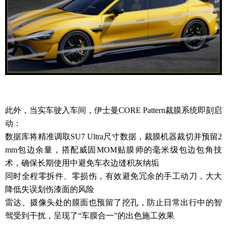
此外，当实车驶入车间，伊士曼CORE Pattern裁膜系统即刻启
动：
数据库将精准调取SU7 Ultra尺寸数据，裁膜机器裁切并预留2
mm包边余量，搭配威固MOM贴膜师的毫米级包边包角技
术，确保长期使用中避免车衣边缝积灰纳垢
同时全程零拆件、零损伤，有效避免冗余的手工动刀，大大
降低失误划伤漆面的风险
雷达、摄像头处的膜面也预留了挖孔，防止日常出行中的智
驾受到干扰，呈现了“车膜合一”的出色施工效果