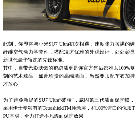
此刻，你即将与小米SU7 Ultra初次相遇，速度张力拉满的碳
纤维空气动力学套件，搭配凌厉优雅的外观设计，处处彰显
新世代豪华轿跑的先锋标准。
其中，自带光影滤镜的鹦鹉漆更是连官方售后都难以100%复
刻的艺术臻品，如此珍贵的高端漆面，当然要顶配车衣加持
才放心
为了避免新提的SU7 Ultra“破相”，威固第三代漆面保护膜，
采用伊士曼独有的TetrashieldTM顶涂层，和100%进口的优质T
PU基材，全力打造不凡漆面保护效果