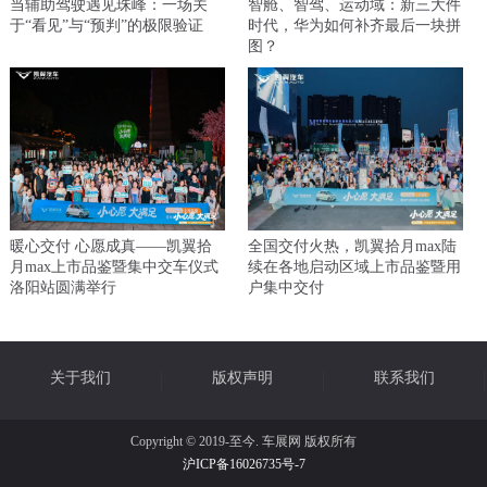
当辅助驾驶遇见珠峰：一场关
智舱、智驾、运动域：新三大件
于“看见”与“预判”的极限验证
时代，华为如何补齐最后一块拼
图？
暖心交付 心愿成真——凯翼拾
全国交付火热，凯翼拾月max陆
月max上市品鉴暨集中交车仪式
续在各地启动区域上市品鉴暨用
洛阳站圆满举行
户集中交付
关于我们
版权声明
联系我们
Copyright © 2019-至今. 车展网 版权所有
沪ICP备16026735号-7