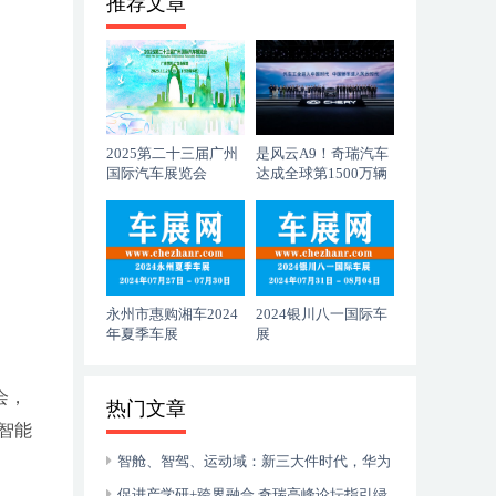
推荐文章
2025第二十三届广州
是风云A9！奇瑞汽车
国际汽车展览会
达成全球第1500万辆
下线
永州市惠购湘车2024
2024银川八一国际车
年夏季车展
展
会，
热门文章
智能
智舱、智驾、运动域：新三大件时代，华为
如何补齐最后一块拼图？
促进产学研+跨界融合 奇瑞高峰论坛指引绿