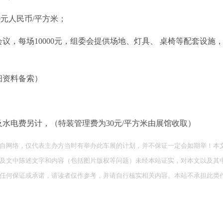
0元人民币/平方米；
议，每场10000元，组委会提供场地、灯具、 桌椅等配套设施
细资料备索）
水电费另计，（特装管理费为30元/平方米由展馆收取）
自网络，仅代表主办方当时有举办此车展的计划，并不保证一定会如期举！本
及文中陈述文字和内容（包括图片版权等问题）未经本站证实，对本文以及其
任何保证或承诺，请读者仅作参考，并请自行核实相关内容。本站不承担此类