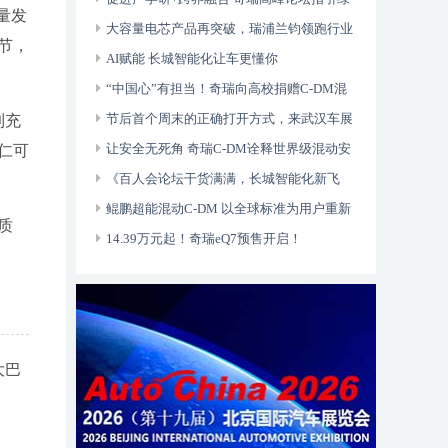
量发
色智能进阶
大容量电芯产品再突破，瑞浦兰钧领跑行业
节，
创新潮流
AI赋能 长城智能化让车更懂你
“中国心”有担当！奇瑞向高校捐赠C-DM混
动专用发动机
节后首个周末的正确打开方式，来武汉车展
到充
玩“枭龙游戏”
让安全无死角 奇瑞C-DM诠释世界级混动安
仁可
全理念
《百人会论坛干货满满，长城智能化新飞
跃》
鲲鹏超能混动C-DM 以全球标准为用户重新
质
定义混动
14.39万元起！奇瑞eQ7预售开启！
大巴