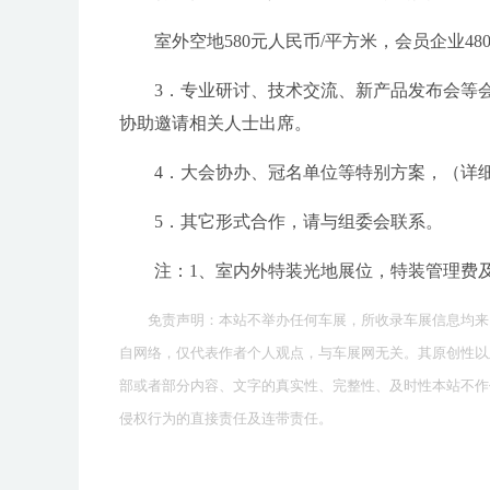
室外空地580元人民币/平方米，会员企业48
3．专业研讨、技术交流、新产品发布会等会
协助邀请相关人士出席。
4．大会协办、冠名单位等特别方案，（详
5．其它形式合作，请与组委会联系。
注：1、室内外特装光地展位，特装管理费及
免责声明：本站不举办任何车展，所收录车展信息均来
自网络，仅代表作者个人观点，与车展网无关。其原创性以
部或者部分内容、文字的真实性、完整性、及时性本站不作
侵权行为的直接责任及连带责任。