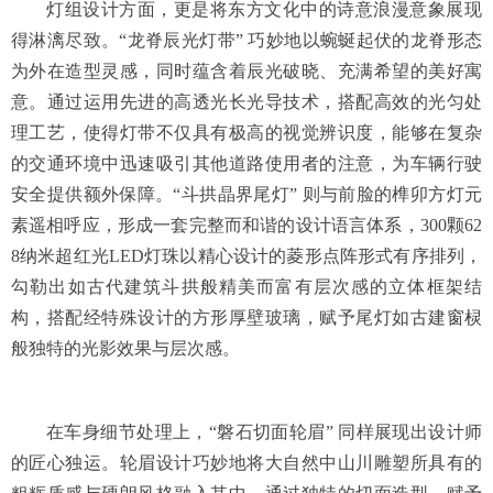
灯组设计方面，更是将东方文化中的诗意浪漫意象展现
得淋漓尽致。“龙脊辰光灯带” 巧妙地以蜿蜒起伏的龙脊形态
为外在造型灵感，同时蕴含着辰光破晓、充满希望的美好寓
意。通过运用先进的高透光长光导技术，搭配高效的光匀处
理工艺，使得灯带不仅具有极高的视觉辨识度，能够在复杂
的交通环境中迅速吸引其他道路使用者的注意，为车辆行驶
安全提供额外保障。“斗拱晶界尾灯” 则与前脸的榫卯方灯元
素遥相呼应，形成一套完整而和谐的设计语言体系，300颗62
8纳米超红光LED灯珠以精心设计的菱形点阵形式有序排列，
勾勒出如古代建筑斗拱般精美而富有层次感的立体框架结
构，搭配经特殊设计的方形厚壁玻璃，赋予尾灯如古建窗棂
般独特的光影效果与层次感。
在车身细节处理上，“磐石切面轮眉” 同样展现出设计师
的匠心独运。轮眉设计巧妙地将大自然中山川雕塑所具有的