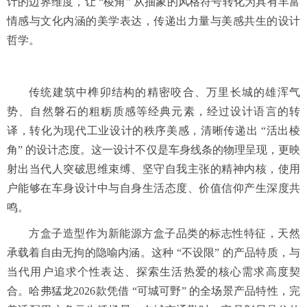
计的边界维度，让 “棱角” 从抽象的风格符号转化为具有丰富
情感与文化内涵的美学表达，传递出力量与美感共生的设计
哲学。
传统建筑中榫卯结构的精密咬合、万里长城的雄浑气
势、自然磐石的粗粝质感等经典元素，经过设计语言的转
译，转化为现代工业设计的秩序美感，清晰传递出 “活出棱
角” 的设计态度。这一设计不仅是车身线条的物理呈现，更映
射出当代人突破思维束缚、坚守自我主张的精神内核，使用
户能够在车身设计中与自身生活态度、价值信仰产生深度共
鸣。
方盒子造型作为新能源方盒子品类的标志性特征，天然
承载着自由无拘的隐喻内涵。这种 “不设限” 的产品特质，与
当代用户追求个性表达、探索生活热爱的核心需求高度契
合。哈弗猛龙2026款凭借 “可城可野” 的全场景产品特性，完