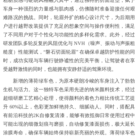
粗粝质感与硬朗风格融入其中，通过独特的切面造型，赋予
车身一种强烈的力量感与肌肉感，仿佛随时准备迎接任何艰
难路况的挑战。同时，轮眉外扩的精心设计尺寸，为后期用
户进行越野改装提供了充足的想象空间与操作便利性，满足
了不同用户对于个性化与功能性的多样化需求。此外，经过
研发团队多轮反复的风阻优化与 NVH（噪声、振动与声振粗
糙度）性能测试，“磐石切面轮眉” 在确保卓越防护性能的同
时，成功实现与车辆行驶静谧性的完美平衡，让驾驶者在享
受越野激情的同时，也能拥有安静舒适的驾乘环境。
新增的薄荷绿车色，为原本硬朗冷峻的车身注入了勃勃
生机与活力。这一独特车色采用先进的纳米颜料技术，经过
超细研磨工艺精心处理，使得颜料的着色力相比传统工艺提
升 60%以上，色彩更加鲜艳持久、细腻动人。同时，搭配具
有前沿科技的2K自修复清漆，能够有效抵御日常使用过程中
可能出现的细微划痕与磨损，自动修复漆面损伤，极大延长
涂膜寿命，确保车辆始终保持崭新亮丽的外观。薄荷绿车色