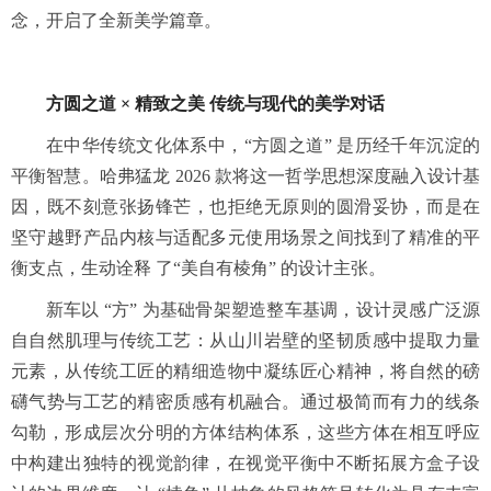
念，开启了全新美学篇章。
方圆之道 ×
精致之美
传统与现代的美学对话
在中华传统文化体系中，“方圆之道” 是历经千年沉淀的
平衡智慧。哈弗猛龙 2026 款将这一哲学思想深度融入设计基
因，既不刻意张扬锋芒，也拒绝无原则的圆滑妥协，而是在
坚守越野产品内核与适配多元使用场景之间找到了精准的平
衡支点，生动诠释 了“美自有棱角” 的设计主张。
新车以 “方” 为基础骨架塑造整车基调，设计灵感广泛源
自自然肌理与传统工艺：从山川岩壁的坚韧质感中提取力量
元素，从传统工匠的精细造物中凝练匠心精神，将自然的磅
礴气势与工艺的精密质感有机融合。通过极简而有力的线条
勾勒，形成层次分明的方体结构体系，这些方体在相互呼应
中构建出独特的视觉韵律，在视觉平衡中不断拓展方盒子设