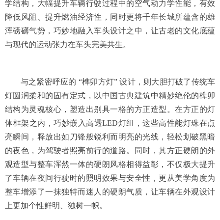
学结构，大幅提升车辆行驶过程中的空气动力学性能，有效
降低风阻、提升燃油经济性，同时更将千年长城所蕴含的雄
浑磅礴气势，巧妙地融入车头设计之中，让古老的文化底蕴
与现代的运动张力在车头完美共生。
与之紧密呼应的 “榫卯方灯” 设计，则大胆打破了传统车
灯圆润柔和的固有定式，以中国古典建筑中精妙绝伦的榫卯
结构为灵魂核心，塑造出别具一格的方正造型。在方正的灯
体框架之内，巧妙嵌入高透LED灯组，这些高性能灯珠在点
亮瞬间，释放出如刀锋般锐利而明亮的光线，轻松划破黑暗
的夜色，为驾驶者照亮前行的道路。同时，其方正硬朗的外
观造型与整车浑然一体的硬朗风格相得益彰，不仅极大提升
了车辆在夜间行驶时的照明效果与安全性，更从美学角度为
整车增添了一抹独特而迷人的硬朗气质，让车辆在外观设计
上更加个性鲜明、独树一帜。