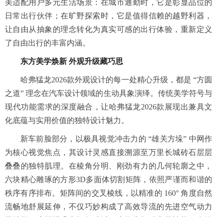
美适配用户多元生活场景：在城市通勤时，它是彰显品位的
日常出行伙伴；在旷野探索时，它是值得信赖的越野利器，
让自由从抽象的理念转化为真实可感的出行体验，重新定义
了自由出行的丰富内涵。
东方美学焕新 外观升级藏巧思
哈弗猛龙2026款外观设计的每一处精心升级，都是 “方圆
之道” 理念在汽车设计领域的生动具象演绎。传统美学符号与
现代功能需求的深度融合，让哈弗猛龙2026款展现出兼具文
化底蕴与实用价值的独特设计魅力。
新车前脸部分，以极具视觉冲击力的 “雄关方垛” 中网作
为核心视觉焦点，其设计灵感直接溯源至万里长城砖石层层
叠叠的独特肌理。在棱角分明、刚劲有力的几何轮廓之中，
六块精心雕琢的方形3D多面体切割矩阵，依照严谨而和谐的
秩序有序排布。矩阵间的交叉棱线，以精准的 160° 角度自然
流畅地舒展延伸，不仅巧妙构成了高效导流的先进空气动力