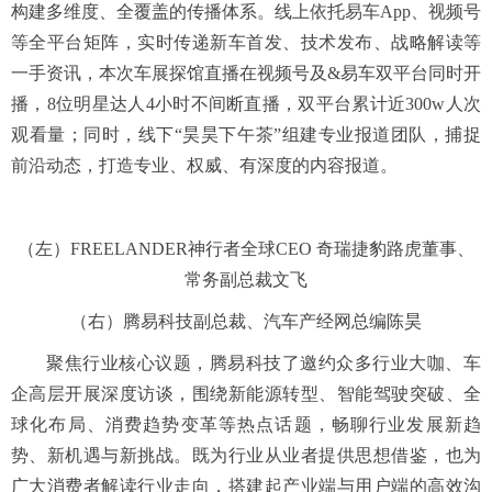
构建多维度、全覆盖的传播体系。线上依托易车App、视频号
等全平台矩阵，实时传递新车首发、技术发布、战略解读等
一手资讯，本次车展探馆直播在视频号及&易车双平台同时开
播，8位明星达人4小时不间断直播，双平台累计近300w人次
观看量；同时，线下“昊昊下午茶”组建专业报道团队，捕捉
前沿动态，打造专业、权威、有深度的内容报道。
（左）FREELANDER神行者全球CEO 奇瑞捷豹路虎董事、
常务副总裁文飞
（右）腾易科技副总裁、汽车产经网总编陈昊
聚焦行业核心议题，腾易科技了邀约众多行业大咖、车
企高层开展深度访谈，围绕新能源转型、智能驾驶突破、全
球化布局、消费趋势变革等热点话题，畅聊行业发展新趋
势、新机遇与新挑战。既为行业从业者提供思想借鉴，也为
广大消费者解读行业走向，搭建起产业端与用户端的高效沟